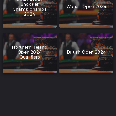
Snooker
Wuhan Open 2024
Championships
2024
Northern Ireland
Open 2024
British Open 2024
Qualifiers