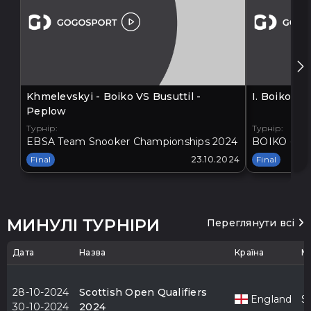
Khmelevskyi - Boiko VS Busuttil -
I. Boiko V
Peplow
Турнір:
Турнір:
EBSA Team Snooker Championships 2024
BOIKO - BA
Final
23.10.2024
Final
МИНУЛІ ТУРНІРИ
Переглянути всі
Дата
Назва
Країна
М
28-10-2024
Scottish Open Qualifiers
England
S
30-10-2024
2024