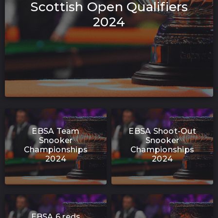
Scottish Open Qualifiers
2024
EBSA Team
EBSA Shoot-Out
Snooker
Snooker
Championships
Championships
2024
2024
EBSA 6 reds