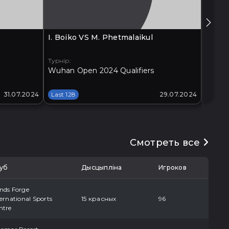
I. Boiko VS M. Phetmalaikul
G. Xia
Турнір:
Турнір:
Wuhan Open 2024 Qualifiers
Xi'an 
31.07.2024
Last 128
29.07.2024
Last 1
Смотреть все
уб
Дысцыпліна
Игроков
nds Forge
ernational Sports
15 красных
96
ntre