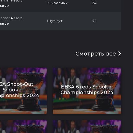
damar Resort
15 красных
24
garve
damar Resort
Шут-аут
42
garve
Смотреть все
SA Shoot-Out
EBSA 6 reds Snooker
Snooker
Championships 2024
pionships 2024