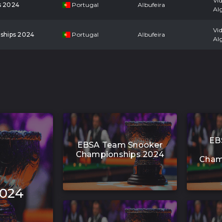
Vi
s 2024
Portugal
Albufeira
Al
Vi
ships 2024
Portugal
Albufeira
Al
EB
EBSA Team Snooker
Championships 2024
Cham
2024