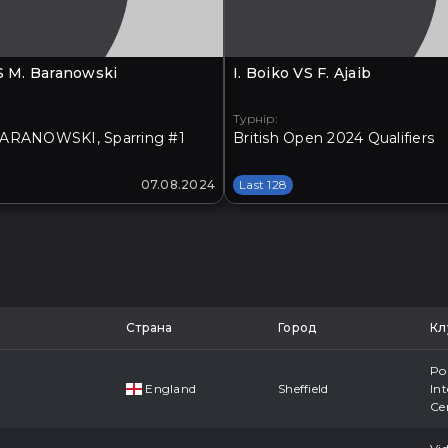
VS M. Baranowski
I. Boiko VS F. Ajaib
Турнір:
ARANOWSKI, Sparring #1
British Open 2024 Qualifiers
07.08.2024
Last 128
Страна
Город
Кл
Po
England
Sheffield
Int
Ce