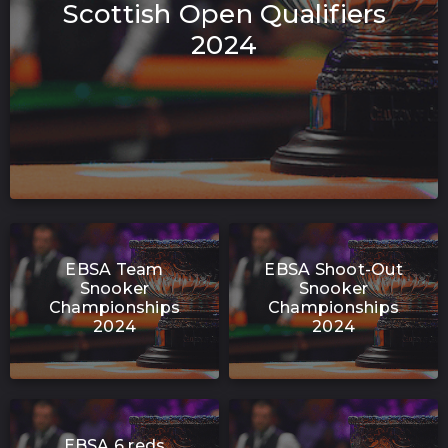
Scottish Open Qualifiers
2024
EBSA Team
EBSA Shoot-Out
Snooker
Snooker
Championships
Championships
2024
2024
EBSA 6 reds