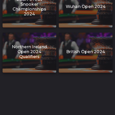
Snooker
Wuhan Open 2024
Championships
2024
Northern Ireland
Open 2024
British Open 2024
Qualifiers