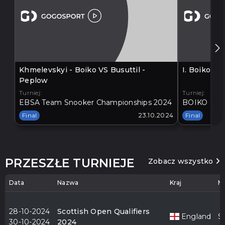
Khmelevskyi - Boiko VS Busuttil -
I. Boiko V
Peplow
Turniej:
Turniej:
EBSA Team Snooker Championships 2024
BOIKO - BA
Final
23.10.2024
Final
PRZESZŁE TURNIEJE
Zobacz wszystko
Data
Nazwa
Kraj
Mi
28-10-2024
Scottish Open Qualifiers
England
S
30-10-2024
2024