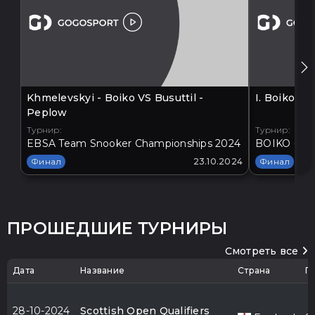
Khmelevskyi - Boiko VS Busuttil -
I. Boiko V
Peplow
Турнир:
Турнир:
EBSA Team Snooker Championships 2024
BOIKO - BA
Финал
23.10.2024
Финал
ПРОШЕДШИЕ ТУРНИРЫ
Смотреть все
Дата
Название
Страна
Г
28-10-2024
Scottish Open Qualifiers