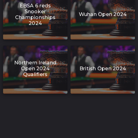
EBSA 6 reds
Snooker
Wuhan Open 2024
Championships
2024
Northern Ireland
Open 2024
British Open 2024
Qualifiers