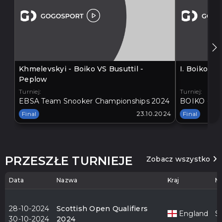
Khmelevskyi - Boiko VS Busuttil -
I. Boiko V
Peplow
Turniej:
Turniej:
EBSA Team Snooker Championships 2024
BOIKO - BA
Final
23.10.2024
Final
PRZESZŁE TURNIEJE
Zobacz wszystko
Data
Nazwa
Kraj
Mi
28-10-2024
Scottish Open Qualifiers
England
S
30-10-2024
2024