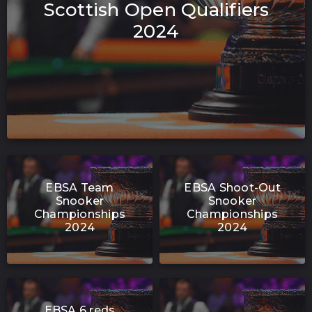
Scottish Open Qualifiers
2024
EBSA Team
EBSA Shoot-Out
Snooker
Snooker
Championships
Championships
2024
2024
EBSA 6 reds