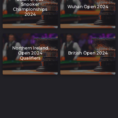
Snooker
Wuhan Open 2024
Championships
2024
Northern Ireland
Open 2024
British Open 2024
Qualifiers