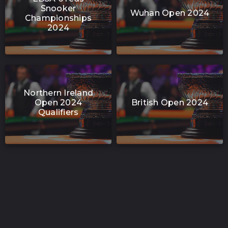
Snooker
Wuhan Open 2024
Championships
2024
Northern Ireland
Open 2024
British Open 2024
Qualifiers