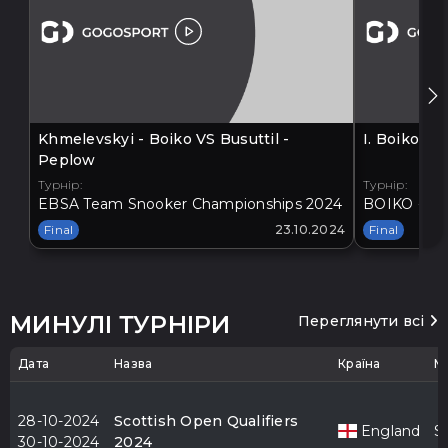
Khmelevskyi - Boiko VS Busuttil -
I. Boiko V
Peplow
Турнір:
Турнір:
EBSA Team Snooker Championships 2024
BOIKO - BA
Final
23.10.2024
Final
МИНУЛІ ТУРНІРИ
Переглянути всі
Дата
Назва
Країна
М
28-10-2024
Scottish Open Qualifiers
England
S
30-10-2024
2024