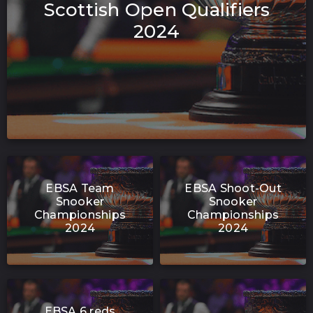
Scottish Open Qualifiers
2024
EBSA Team
EBSA Shoot-Out
Snooker
Snooker
Championships
Championships
2024
2024
EBSA 6 reds