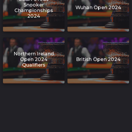
Snooker
Wuhan Open 2024
Championships
2024
Northern Ireland
Open 2024
British Open 2024
Qualifiers