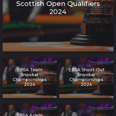
Scottish Open Qualifiers
2024
EBSA Team
EBSA Shoot-Out
Snooker
Snooker
Championships
Championships
2024
2024
EBSA 6 reds