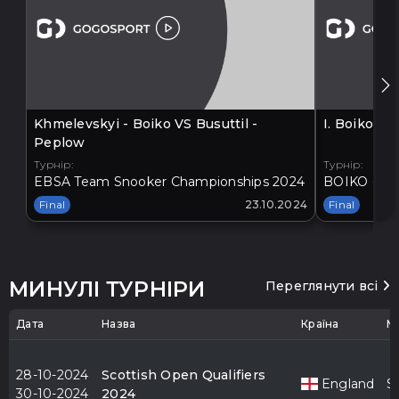
Khmelevskyi - Boiko VS Busuttil -
I. Boiko V
Peplow
Турнір:
Турнір:
EBSA Team Snooker Championships 2024
BOIKO - BA
Final
23.10.2024
Final
МИНУЛІ ТУРНІРИ
Переглянути всі
Дата
Назва
Країна
М
28-10-2024
Scottish Open Qualifiers
England
S
30-10-2024
2024