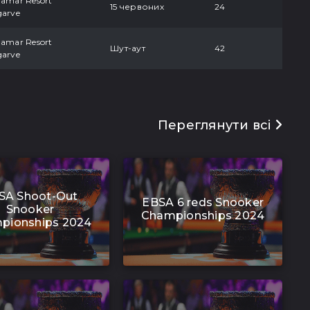
damar Resort
15 червоних
24
garve
damar Resort
Шут-аут
42
garve
Переглянути всі
SA Shoot-Out
EBSA 6 reds Snooker
Snooker
Championships 2024
pionships 2024