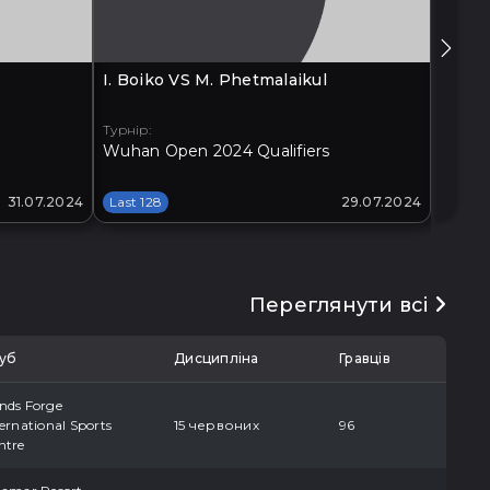
I. Boiko VS M. Phetmalaikul
G. Xia
Турнір:
Турнір:
Wuhan Open 2024 Qualifiers
Xi'an 
31.07.2024
Last 128
29.07.2024
Last 1
Переглянути всі
уб
Дисципліна
Гравців
nds Forge
ernational Sports
15 червоних
96
ntre