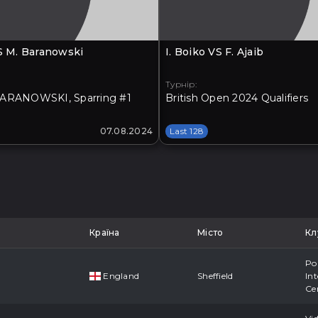
VS M. Baranowski
I. Boiko VS F. Ajaib
Турнір:
ARANOWSKI, Sparring #1
British Open 2024 Qualifiers
07.08.2024
Last 128
Країна
Місто
Кл
Po
England
Sheffield
Int
Ce