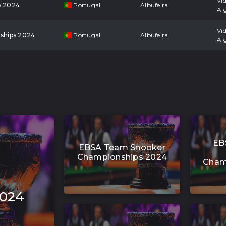
Vi
s 2024
Portugal
Albufeira
Al
Vi
ships 2024
Portugal
Albufeira
Al
EB
EBSA Team Snooker
Championships 2024
Cham
2024