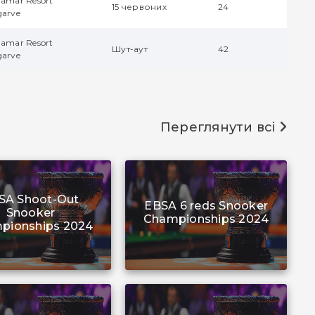
damar Resort
15 червоних
24
garve
damar Resort
Шут-аут
42
garve
Переглянути всі
SA Shoot-Out
EBSA 6 reds Snooker
Snooker
Championships 2024
pionships 2024