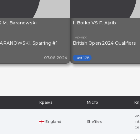
VS M. Baranowski
I. Boiko VS F. Ajaib
Турнір:
ARANOWSKI, Sparring #1
British Open 2024 Qualifiers
07.08.2024
Last 128
Країна
Місто
Кл
Po
England
Sheffield
Int
Ce