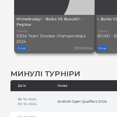
Khmelevskyi - Boiko VS Busuttil -
I. Boiko 
Peplow
Турнір:
Турнір:
EBSA Team Snooker Championships
BOIKO - B
2024
Final
23.10.2024
Final
МИНУЛІ ТУРНІРИ
Дата
Назва
28-10-2024
Scottish Open Qualifiers 2024
30-10-2024