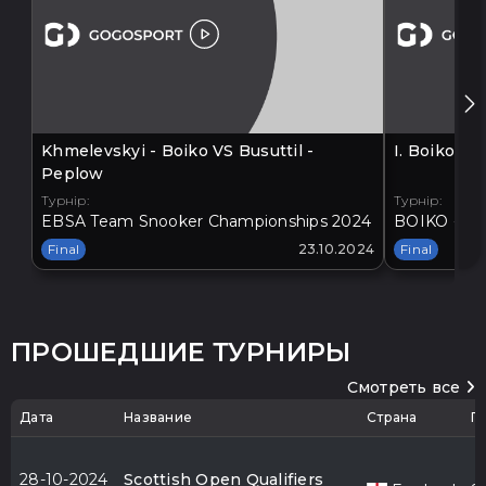
Khmelevskyi - Boiko VS Busuttil -
I. Boiko V
Peplow
Турнір:
Турнір:
EBSA Team Snooker Championships 2024
BOIKO - BA
Final
23.10.2024
Final
ПРОШЕДШИЕ ТУРНИРЫ
Смотреть все
Дата
Название
Страна
Г
28-10-2024
Scottish Open Qualifiers