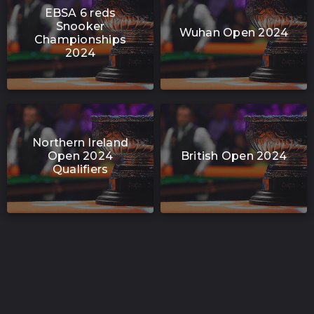
EBSA 6 reds
Snooker
Wuhan Open 2024
Championships
2024
Northern Ireland
Open 2024
British Open 2024
Qualifiers